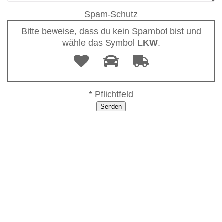
Spam-Schutz
Bitte beweise, dass du kein Spambot bist und
wähle das Symbol
LKW
.
* Pflichtfeld
Ich freue mich auf eine Nachricht von Ihnen. Ich
werde Ihr Anliegen so schnell es geht bearbeiten
und mich bei Ihnen melden.
Für Allgemeine Anfragen verwenden Sie gerne das
folgende Kontaktformular.
Falls Sie lieber den Logo-Fragebogen ausfüllen und
abschicken möchten klicken Sie bitte hier: